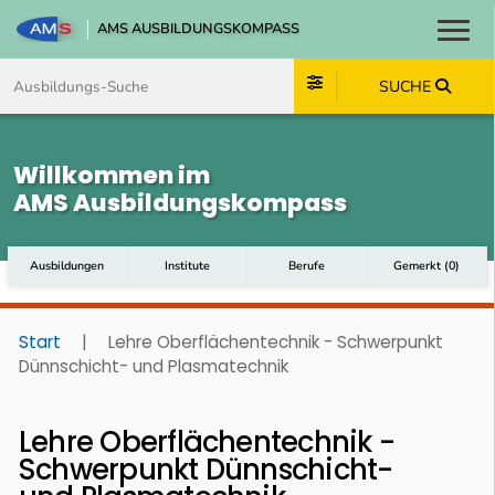
AMS AUSBILDUNGSKOMPASS
Toggl
Zum Inhalt springen
Zum Navmenü springen
Zur Suche springen
Zum Footer springen
SUCHE
Willkommen im
AMS Ausbildungskompass
Ausbildungen
Institute
Berufe
Gemerkt
(
0
)
Start
|
Lehre Oberflächentechnik - Schwerpunkt
Dünnschicht- und Plasmatechnik
Lehre Oberflächentechnik -
Schwerpunkt Dünnschicht-