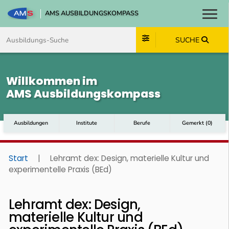
AMS AUSBILDUNGSKOMPASS
Toggl
Zum Inhalt springen
Zum Navmenü springen
Zur Suche springen
Zum Footer springen
SUCHE
Willkommen im
AMS Ausbildungskompass
Ausbildungen
Institute
Berufe
Gemerkt
(
0
)
Start
|
Lehramt dex: Design, materielle Kultur und
experimentelle Praxis (BEd)
Lehramt dex: Design,
materielle Kultur und