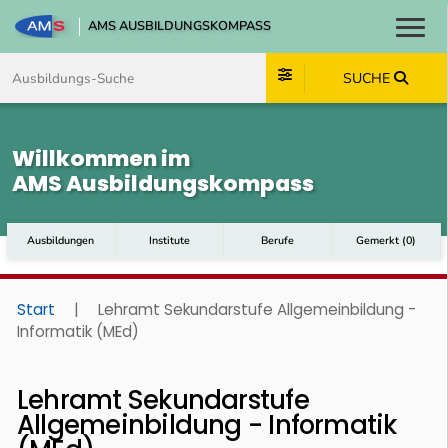
AMS AUSBILDUNGSKOMPASS
Toggl
Zum Inhalt springen
Zum Navmenü springen
Zur Suche springen
Zum Footer springen
SUCHE
Willkommen im
AMS Ausbildungskompass
Ausbildungen
Institute
Berufe
Gemerkt
(
0
)
Start
|
Lehramt Sekundarstufe Allgemeinbildung -
Informatik (MEd)
Lehramt Sekundarstufe
Allgemeinbildung - Informatik