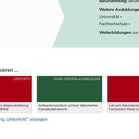
Berufseinstieg:
aktue
Weitere Ausbildunge
Universität »
Fachhochschule »
Weiterbildungen:
zur
eren ...
UNI/FH/PH
KURZ-/SPEZIALAUSBILDUNG
e Allgemeinbildung
Aufbaufernstudium zum/zur diplomierten
Lehramt Sekundarstu
 (MEd)
Dyskalkulietrainer/in
Fachbereich Mode un
g, Unterricht" anzeigen