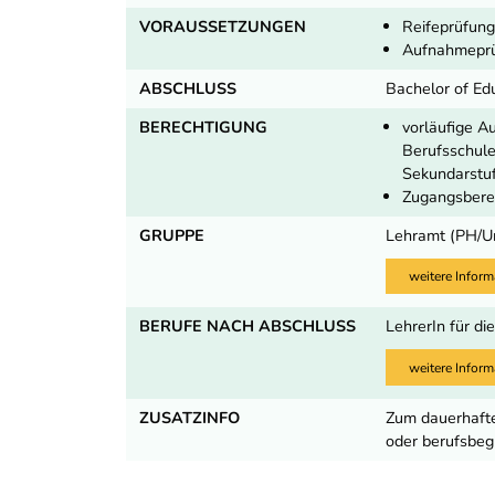
VORAUSSETZUNGEN
Reifeprüfung
Aufnahmepr
ABSCHLUSS
Bachelor of Ed
BERECHTIGUNG
vorläufige A
Berufsschule
Sekundarstuf
Zugangsberec
GRUPPE
Lehramt (PH/U
weitere Inform
BERUFE NACH ABSCHLUSS
LehrerIn für d
weitere Inform
ZUSATZINFO
Zum dauerhafte
oder berufsbeg