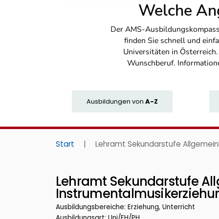
Welche Ang
Der AMS-Ausbildungskompass bi
finden Sie schnell und ei
Universitäten in Österreich
Wunschberuf. Information
Ausbildungen
von
A-Z
Start
|
Lehramt Sekundarstufe Allgemeinb
Lehramt Sekundarstufe Al
Instrumentalmusikerziehu
Ausbildungsbereiche: Erziehung, Unterricht
Ausbildungsart: Uni/FH/PH