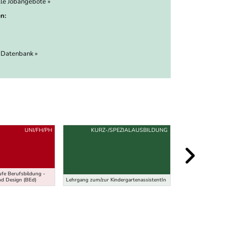
lle Jobangebote »
n:
 Datenbank »
UNI/FH/PH
KURZ-/SPEZIALAUSBILDUNG
fe Berufsbildung -
Lehramt Sekundarst
d Design (BEd)
Lehrgang zum/zur KindergartenassistentIn
- Kunst- und Kultu