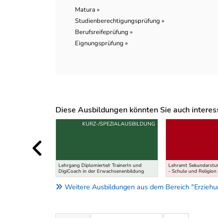
Matura »
Studienberechtigungsprüfung »
Berufsreifeprüfung »
Eignungsprüfung »
Diese Ausbildungen könnten Sie auch interessi
Uber weitere Ausbildungsvorschläge
KURZ-/SPEZIALAUSBILDUNG
Lehrgang Diplomierte/r TrainerIn und
Lehramt Sekundarstuf
DigiCoach in der Erwachsenenbildung
- Schule und Religion
Weitere Ausbildungen aus dem Bereich "Erziehun