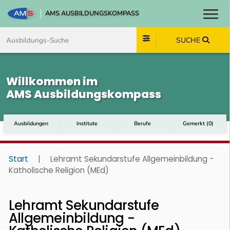
AMS AUSBILDUNGSKOMPASS
Toggl
Zum Inhalt springen
Zum Navmenü springen
Zur Suche springen
Zum Footer springen
SUCHE
Willkommen im
AMS Ausbildungskompass
Ausbildungen
Institute
Berufe
Gemerkt
(
0
)
Start
|
Lehramt Sekundarstufe Allgemeinbildung -
Katholische Religion (MEd)
Lehramt Sekundarstufe
Allgemeinbildung -