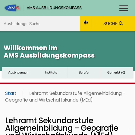
AMS AUSBILDUNGSKOMPASS
Toggl
Zum Inhalt springen
Zum Navmenü springen
Zur Suche springen
Zum Footer springen
SUCHE
Willkommen im
AMS Ausbildungskompass
Ausbildungen
Institute
Berufe
Gemerkt
(
0
)
Start
|
Lehramt Sekundarstufe Allgemeinbildung -
Geografie und Wirtschaftskunde (MEd)
Lehramt Sekundarstufe
Allgemeinbildung - Geografie