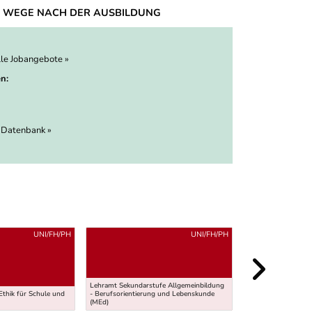
 WEGE NACH DER AUSBILDUNG
lle Jobangebote »
n:
 Datenbank »
UNI/FH/PH
UNI/FH/PH
Lehramt Sekundarstufe Allgemeinbildung
Ethik für Schule und
- Berufsorientierung und Lebenskunde
Lehramt für Agrarb
(MEd)
(MEd)