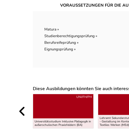
VORAUSSETZUNGEN FÜR DIE AU
Matura »
Studienberechtigungsprüfung »
Berufsreifeprüfung »
Eignungsprüfung »
Diese Ausbildungen könnten Sie auch interessi
Uber weitere Ausbildungsvorschläge
UNI/FH/PH
Lehramt Sekundarstuf
Universitätsstudium Inklusive Pädagogik in
- Gestaltung im Konte
außerschulischen Praxisfeldern (BA)
Textiles Werken (MEd