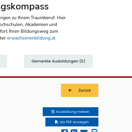
ungskompass
ngen zu Ihrem Traumberuf. Hier
Hochschulen, Akademien und
sofort Ihren Bildungsweg zum
nter
erwachsenenbildung.at
Gemerkte Ausbildungen
(
0
)
Zurück
)
Ausbildung
merken
als PDF anzeigen