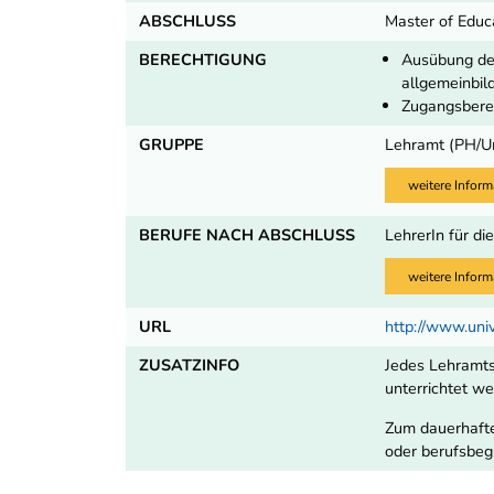
ABSCHLUSS
Master of Educ
BERECHTIGUNG
Ausübung de
allgemeinbil
Zugangsbere
GRUPPE
Lehramt (PH/U
weitere Inform
BERUFE NACH ABSCHLUSS
LehrerIn für di
weitere Inform
URL
http://www.univ
ZUSATZINFO
Jedes Lehramts
unterrichtet w
Zum dauerhafte
oder berufsbeg