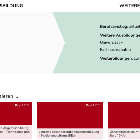
SBILDUNG
WEITERE
Berufseinstieg:
aktue
Weitere Ausbildunge
Universität »
Fachhochschule »
Weiterbildungen:
zur
eren ...
UNI/FH/PH
UNI/FH/PH
e Allgemeinbildung
xt - Technisches und
Lehramt Sekundarstufe Allgemeinbildung
Universitätsstudium 
)
- Mediengestaltung (BEd)
Beruf (MA)