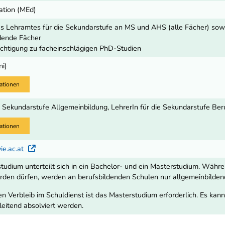
ation (MEd)
s Lehramtes für die Sekundarstufe an MS und AHS (alle Fächer) so
dende Fächer
chtigung zu facheinschlägigen PhD-Studien
ni)
ationen
e Sekundarstufe Allgemeinbildung, LehrerIn für die Sekundarstufe Ber
ationen
ie.ac.at
Externer Link
tudium unterteilt sich in ein Bachelor- und ein Masterstudium. Wäh
erden dürfen, werden an berufsbildenden Schulen nur allgemeinbildend
n Verbleib im Schuldienst ist das Masterstudium erforderlich. Es ka
leitend absolviert werden.