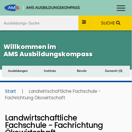
AMS AUSBILDUNGSKOMPASS
Toggl
Zum Inhalt springen
Zum Navmenü springen
Zur Suche springen
Zum Footer springen
SUCHE
Willkommen im
AMS Ausbildungskompass
Ausbildungen
Institute
Berufe
Gemerkt
(
0
)
Start
|
Landwirtschaftliche Fachschule -
Fachrichtung Ökowirtschaft
Landwirtschaftliche
Fachschule - Fachrichtung