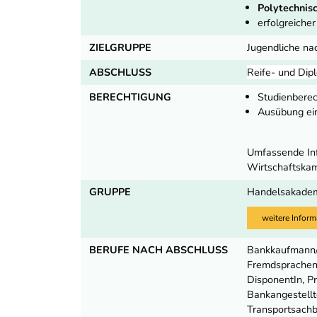
Polytechnisc
erfolgreiche
ZIELGRUPPE
Jugendliche na
ABSCHLUSS
Reife- und Dip
BERECHTIGUNG
Studienbere
Ausübung ei
Umfassende Inf
Wirtschaftska
GRUPPE
Handelsakade
weitere Inform
BERUFE NACH ABSCHLUSS
Bankkaufmann/-
Fremdsprachenk
DisponentIn, P
Bankangestellt
Transportsachbe