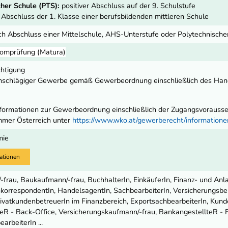
her Schule (PTS):
positiver Abschluss auf der 9. Schulstufe
r Abschluss der 1. Klasse einer berufsbildenden mittleren Schule
ch Abschluss einer Mittelschule, AHS-Unterstufe oder Polytechnisch
lomprüfung (Matura)
chtigung
nschlägiger Gewerbe gemäß Gewerbeordnung einschließlich des Ha
ormationen zur Gewerbeordnung einschließlich der Zugangsvoraussetz
mmer Österreich unter
https://www.wko.at/gewerberecht/informatio
mie
ationen
frau, Baukaufmann/-frau, BuchhalterIn, EinkäuferIn, Finanz- und Anl
orrespondentIn, HandelsagentIn, SachbearbeiterIn, Versicherungsber
rivatkundenbetreuerIn im Finanzbereich, ExportsachbearbeiterIn, Kund
eR - Back-Office, Versicherungskaufmann/-frau, BankangestellteR - Fr
arbeiterIn ...