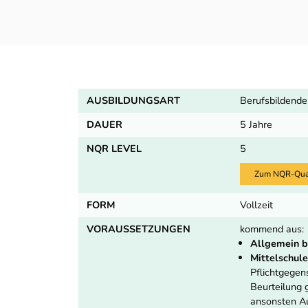
AUSBILDUNGSART
Berufsbildende
DAUER
5 Jahre
NQR LEVEL
5
Zum NQR-Quali
FORM
Vollzeit
VORAUSSETZUNGEN
kommend aus:
Allgemein b
Mittelschule
Pflichtgege
Beurteilung
ansonsten Au