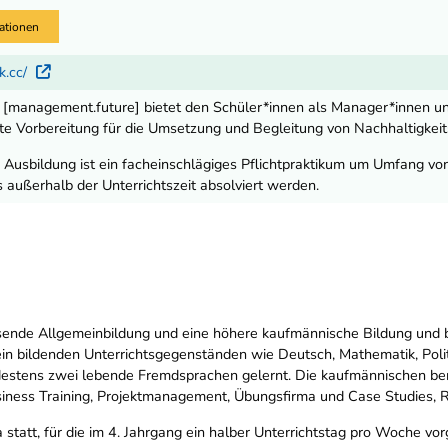
ationen
k.cc/
Externer Link
 [management.future] bietet den Schüler*innen als Manager*innen u
te Vorbereitung für die Umsetzung und Begleitung von Nachhaltigkei
Ausbildung ist ein facheinschlägiges Pflichtpraktikum um Umfang vo
 außerhalb der Unterrichtszeit absolviert werden.
ende Allgemeinbildung und eine höhere kaufmännische Bildung und b
n bildenden Unterrichtsgegenständen wie Deutsch, Mathematik, Polit
stens zwei lebende Fremdsprachen gelernt. Die kaufmännischen beruf
iness Training, Projektmanagement, Übungsfirma und Case Studies, R
 statt, für die im 4. Jahrgang ein halber Unterrichtstag pro Woche vor