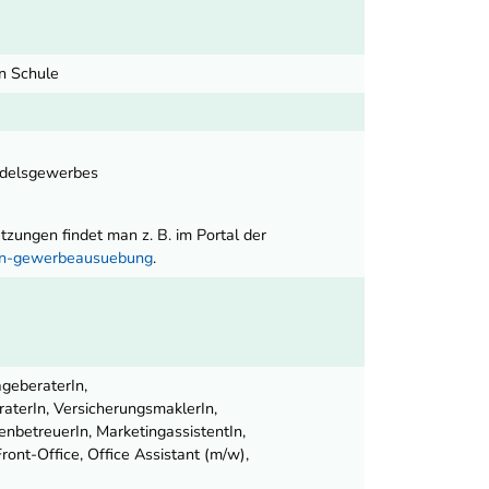
en Schule
ndelsgewerbes
ungen findet man z. B. im Portal der
nen-gewerbeausuebung
.
ageberaterIn,
aterIn, VersicherungsmaklerIn,
enbetreuerIn, MarketingassistentIn,
ont-Office, Office Assistant (m/w),