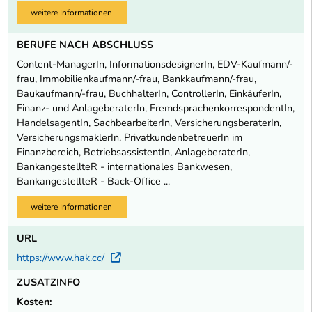
weitere Informationen
BERUFE NACH ABSCHLUSS
Content-ManagerIn, InformationsdesignerIn, EDV-Kaufmann/-
frau, Immobilienkaufmann/-frau, Bankkaufmann/-frau,
Baukaufmann/-frau, BuchhalterIn, ControllerIn, EinkäuferIn,
Finanz- und AnlageberaterIn, FremdsprachenkorrespondentIn,
HandelsagentIn, SachbearbeiterIn, VersicherungsberaterIn,
VersicherungsmaklerIn, PrivatkundenbetreuerIn im
Finanzbereich, BetriebsassistentIn, AnlageberaterIn,
BankangestellteR - internationales Bankwesen,
BankangestellteR - Back-Office ...
weitere Informationen
URL
https://www.hak.cc/
Externer Link
ZUSATZINFO
Kosten: