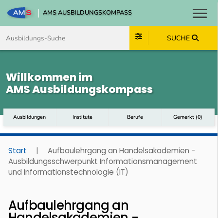
AMS AUSBILDUNGSKOMPASS
Toggl
Zum Inhalt springen
Zum Navmenü springen
Zur Suche springen
Zum Footer springen
SUCHE
Willkommen im
AMS Ausbildungskompass
Ausbildungen
Institute
Berufe
Gemerkt
(
0
)
Start
|
Aufbaulehrgang an Handelsakademien -
Ausbildungsschwerpunkt Informationsmanagement
und Informationstechnologie (IT)
Aufbaulehrgang an
Handelsakademien -