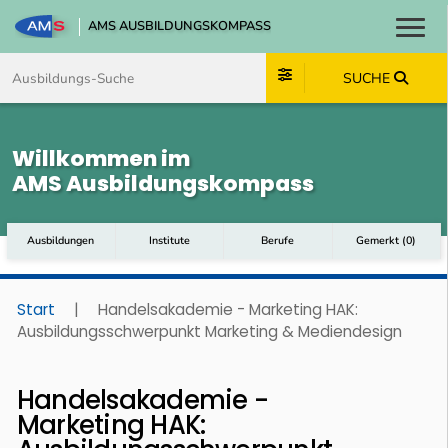
AMS AUSBILDUNGSKOMPASS
Toggl
Zum Inhalt springen
Zum Navmenü springen
Zur Suche springen
Zum Footer springen
SUCHE
Willkommen im
AMS Ausbildungskompass
Ausbildungen
Institute
Berufe
Gemerkt
(
0
)
Start
|
Handelsakademie - Marketing HAK:
Ausbildungsschwerpunkt Marketing & Mediendesign
Handelsakademie -
Marketing HAK: