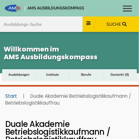
AMS AUSBILDUNGSKOMPASS
Toggl
Zum Inhalt springen
Zum Navmenü springen
Zur Suche springen
Zum Footer springen
SUCHE
Willkommen im
AMS Ausbildungskompass
Ausbildungen
Institute
Berufe
Gemerkt
(
0
)
Start
|
Duale Akademie Betriebslogistikkaufmann /
Betriebslogistikkauffrau
Duale Akademie
Betriebslogistikkaufmann /