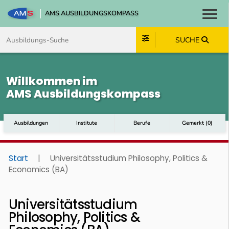
AMS AUSBILDUNGSKOMPASS
Toggl
Zum Inhalt springen
Zum Navmenü springen
Zur Suche springen
Zum Footer springen
SUCHE
Willkommen im
AMS Ausbildungskompass
Ausbildungen
Institute
Berufe
Gemerkt
(
0
)
Start
|
Universitätsstudium Philosophy, Politics &
Economics (BA)
Universitätsstudium
Philosophy, Politics &