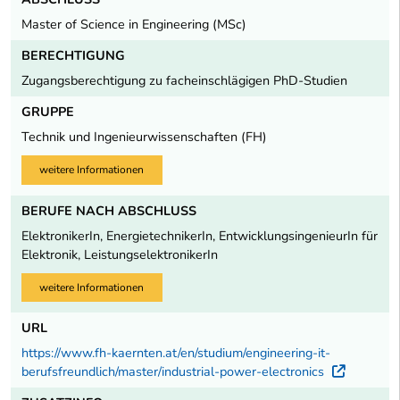
Master of Science in Engineering (MSc)
BERECHTIGUNG
Zugangsberechtigung zu facheinschlägigen PhD-Studien
GRUPPE
Technik und Ingenieurwissenschaften (FH)
weitere Informationen
BERUFE NACH ABSCHLUSS
ElektronikerIn, EnergietechnikerIn, EntwicklungsingenieurIn für
Elektronik, LeistungselektronikerIn
weitere Informationen
URL
https://www.fh-kaernten.at/en/studium/engineering-it-
berufsfreundlich/master/industrial-power-electronics
Extern