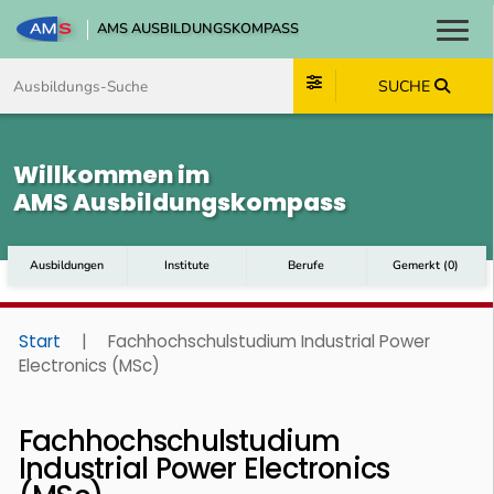
AMS AUSBILDUNGSKOMPASS
Toggl
Zum Inhalt springen
Zum Navmenü springen
Zur Suche springen
Zum Footer springen
SUCHE
Willkommen im
AMS Ausbildungskompass
Ausbildungen
Institute
Berufe
Gemerkt
(
0
)
Start
|
Fachhochschulstudium Industrial Power
Electronics (MSc)
Fachhochschulstudium
Industrial Power Electronics