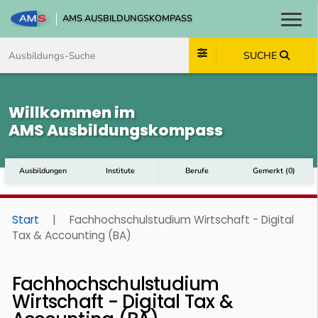
AMS AUSBILDUNGSKOMPASS
Toggl
Zum Inhalt springen
Zum Navmenü springen
Zur Suche springen
Zum Footer springen
SUCHE
Willkommen im
AMS Ausbildungskompass
Ausbildungen
Institute
Berufe
Gemerkt
(
0
)
Start
|
Fachhochschulstudium Wirtschaft - Digital
Tax & Accounting (BA)
Fachhochschulstudium
Wirtschaft - Digital Tax &