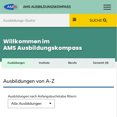
AMS AUSBILDUNGSKOMPASS
Toggl
Zum Inhalt springen
Zum Navmenü springen
Zur Suche springen
Zum Footer springen
SUCHE
Willkommen im
AMS Ausbildungskompass
Ausbildungen
Institute
Berufe
Gemerkt
(
0
)
Ausbildungen von A-Z
Ausbildungen nach Anfangsbuchstabe filtern:
Alle Ausbildungen