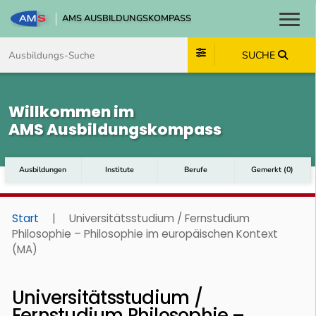
AMS AUSBILDUNGSKOMPASS
Toggl
Zum Inhalt springen
Zum Navmenü springen
Zur Suche springen
Zum Footer springen
SUCHE
Willkommen im
AMS Ausbildungskompass
Ausbildungen
Institute
Berufe
Gemerkt
(
0
)
Start
|
Universitätsstudium / Fernstudium
Philosophie – Philosophie im europäischen Kontext
(MA)
Universitätsstudium /
Fernstudium Philosophie –