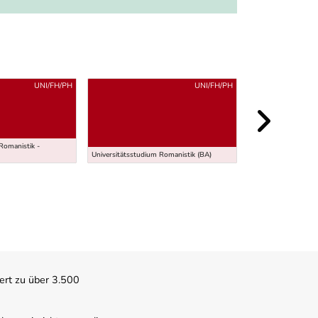
UNI/FH/PH
UNI/FH/PH
Universitätsstudium
Romanistik -
Media, Arts and Cul
Universitätsstudium Romanistik (BA)
(EuroMACHS) (MA)
ert zu über 3.500