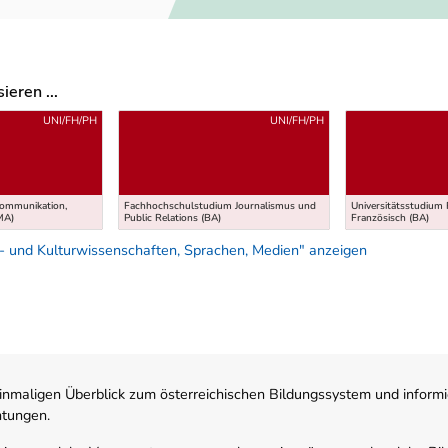
eren ...
UNI/FH/PH
UNI/FH/PH
Kommunikation,
Fachhochschulstudium Journalismus und
Universitätsstudium 
(MA)
Public Relations (BA)
Französisch (BA)
- und Kulturwissenschaften, Sprachen, Medien" anzeigen
nmaligen Überblick zum österreichischen Bildungssystem und informi
htungen.