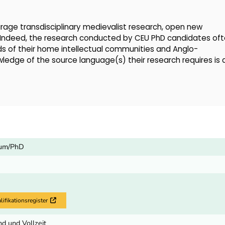
age transdisciplinary medievalist research, open new
Indeed, the research conducted by CEU PhD candidates of
ds of their home intellectual communities and Anglo-
wledge of the source language(s) their research requires is 
ium/PhD
fikationsregister
Externer Link
d und Vollzeit