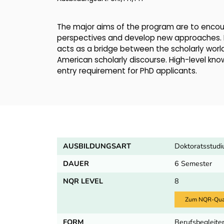
The major aims of the program are to encour
perspectives and develop new approaches. 
acts as a bridge between the scholarly worl
American scholarly discourse. High-level kno
entry requirement for PhD applicants.
AUSBILDUNGSART
Doktoratsstud
DAUER
6 Semester
NQR LEVEL
8
Zum NQR-Quali
FORM
Berufsbegleiten