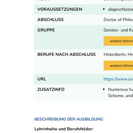
VORAUSSETZUNGEN
abgeschlosse
ABSCHLUSS
Doctor of Phil
GRUPPE
Geistes- und K
weitere Inform
BERUFE NACH ABSCHLUSS
HistorikerIn, Hi
weitere Inform
URL
https://www.c
ZUSATZINFO
Numerous fun
Scheme, and 
BESCHREIBUNG DER AUSBILDUNG
Lehrinhalte und Berufsfelder: