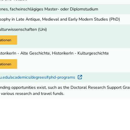
nes, facheinschlägiges Master- oder Diplomstudium
osophy in Late Antique, Medieval and Early Modern Studies (PhD)
ulturwissenschaften (Uni)
ationen
storikerIn - Alte Geschichte, HistorikerIn - Kulturgeschichte
ationen
eu.edu/academics/degrees#phd-programs
Externer Link
ding opportunities exist, such as the Doctoral Research Support Gra
various research and travel funds.