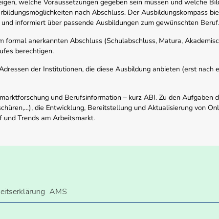
zeigen, welche Voraussetzungen gegeben sein müssen und welche Bil
rbildungsmöglichkeiten nach Abschluss. Der Ausbildungskompass biete
 und informiert über passende Ausbildungen zum gewünschten Beruf
em formal anerkannten Abschluss (Schulabschluss, Matura, Akademisch
ufes berechtigen.
ressen der Institutionen, die diese Ausbildung anbieten (erst nach erf
smarktforschung und Berufsinformation – kurz ABI. Zu den Aufgaben d
schüren,…), die Entwicklung, Bereitstellung und Aktualisierung von On
f und Trends am Arbeitsmarkt.
heitserklärung
AMS