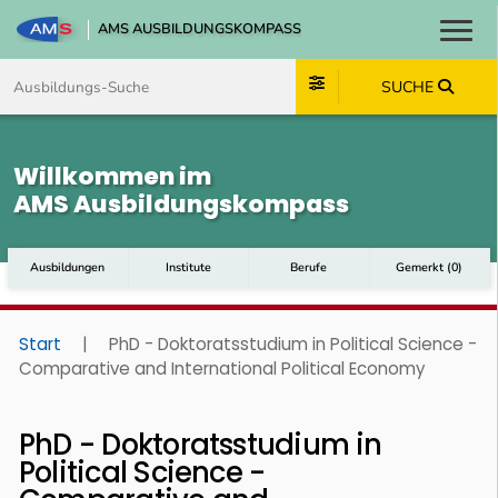
AMS AUSBILDUNGSKOMPASS
Toggl
Zum Inhalt springen
Zum Navmenü springen
Zur Suche springen
Zum Footer springen
SUCHE
Willkommen im
AMS Ausbildungskompass
Ausbildungen
Institute
Berufe
Gemerkt
(
0
)
Start
|
PhD - Doktoratsstudium in Political Science -
Comparative and International Political Economy
PhD - Doktoratsstudium in
Political Science -