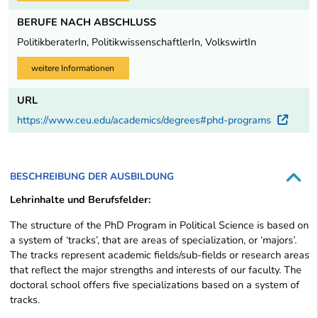
BERUFE NACH ABSCHLUSS
PolitikberaterIn, PolitikwissenschaftlerIn, VolkswirtIn
weitere Informationen
URL
https://www.ceu.edu/academics/degrees#phd-programs
Exte
BESCHREIBUNG DER AUSBILDUNG
Lehrinhalte und Berufsfelder:
The structure of the PhD Program in Political Science is based on
a system of ‘tracks’, that are areas of specialization, or ‘majors’.
The tracks represent academic fields/sub-fields or research areas
that reflect the major strengths and interests of our faculty. The
doctoral school offers five specializations based on a system of
tracks.