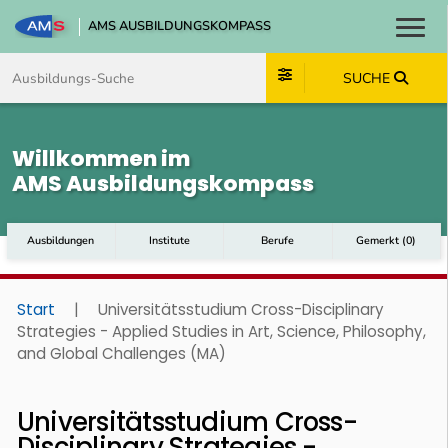
AMS AUSBILDUNGSKOMPASS
Toggl
Zum Inhalt springen
Zum Navmenü springen
Zur Suche springen
Zum Footer springen
SUCHE
Willkommen im
AMS Ausbildungskompass
Ausbildungen
Institute
Berufe
Gemerkt
(
0
)
Start
|
Universitätsstudium Cross-Disciplinary
Strategies - Applied Studies in Art, Science, Philosophy,
and Global Challenges (MA)
Universitätsstudium Cross-
Disciplinary Strategies -