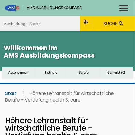
AMS AUSBILDUNGSKOMPASS
Toggl
Zum Inhalt springen
Zum Navmenü springen
Zur Suche springen
Zum Footer springen
SUCHE
Willkommen im
AMS Ausbildungskompass
Ausbildungen
Institute
Berufe
Gemerkt
(
0
)
Start
|
Höhere Lehranstalt für wirtschaftliche
Berufe - Vertiefung health & care
Höhere Lehranstalt für
wirtschaftliche Berufe -