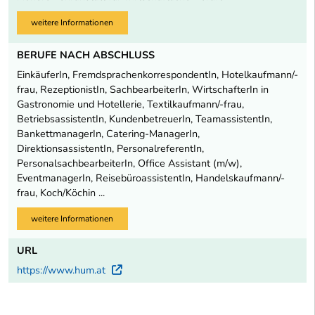
weitere Informationen
BERUFE NACH ABSCHLUSS
EinkäuferIn, FremdsprachenkorrespondentIn, Hotelkaufmann/-
frau, RezeptionistIn, SachbearbeiterIn, WirtschafterIn in
Gastronomie und Hotellerie, Textilkaufmann/-frau,
BetriebsassistentIn, KundenbetreuerIn, TeamassistentIn,
BankettmanagerIn, Catering-ManagerIn,
DirektionsassistentIn, PersonalreferentIn,
PersonalsachbearbeiterIn, Office Assistant (m/w),
EventmanagerIn, ReisebüroassistentIn, Handelskaufmann/-
frau, Koch/Köchin ...
weitere Informationen
URL
https://www.hum.at
Externer Link