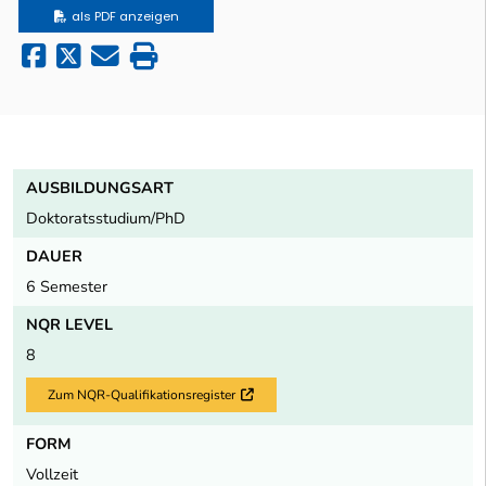
als PDF anzeigen
AUSBILDUNGSART
Doktoratsstudium/PhD
DAUER
6 Semester
NQR LEVEL
8
Zum NQR-Qualifikationsregister
Externer Link
FORM
Vollzeit