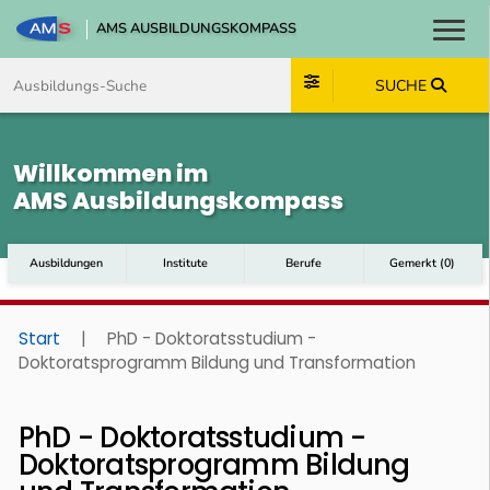
AMS AUSBILDUNGSKOMPASS
Toggl
Zum Inhalt springen
Zum Navmenü springen
Zur Suche springen
Zum Footer springen
SUCHE
Willkommen im
AMS Ausbildungskompass
Ausbildungen
Institute
Berufe
Gemerkt
(
0
)
Start
|
PhD - Doktoratsstudium -
Doktoratsprogramm Bildung und Transformation
PhD - Doktoratsstudium -
Doktoratsprogramm Bildung