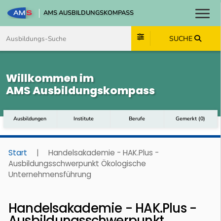
AMS AUSBILDUNGSKOMPASS
Toggl
Zum Inhalt springen
Zum Navmenü springen
Zur Suche springen
Zum Footer springen
SUCHE
Willkommen im
AMS Ausbildungskompass
Ausbildungen
Institute
Berufe
Gemerkt
(
0
)
Start
|
Handelsakademie - HAK.Plus -
Ausbildungsschwerpunkt Ökologische
Unternehmensführung
Handelsakademie - HAK.Plus -
Ausbildungsschwerpunkt