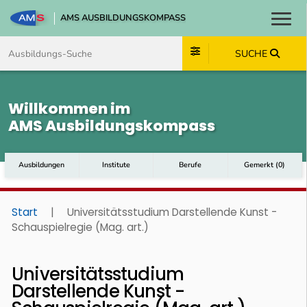
AMS AUSBILDUNGSKOMPASS
Toggl
Zum Inhalt springen
Zum Navmenü springen
Zur Suche springen
Zum Footer springen
SUCHE
Willkommen im
AMS Ausbildungskompass
Ausbildungen
Institute
Berufe
Gemerkt
(
0
)
Start
|
Universitätsstudium Darstellende Kunst -
Schauspielregie (Mag. art.)
Universitätsstudium
Darstellende Kunst -