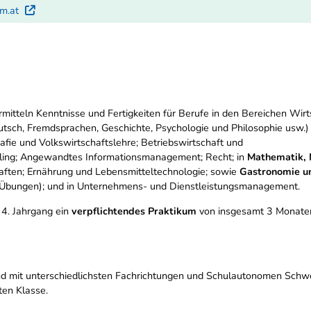
um.at
Externer Link
rmitteln Kenntnisse und Fertigkeiten für Berufe in den Bereichen Wir
tsch, Fremdsprachen, Geschichte, Psychologie und Philosophie usw.) 
rafie und Volkswirtschaftslehre; Betriebswirtschaft und
ing; Angewandtes Informationsmanagement; Recht; in
Mathematik, 
ten; Ernährung und Lebensmitteltechnologie; sowie
Gastronomie un
 Übungen); und in Unternehmens- und Dienstleistungsmanagement.
 4. Jahrgang ein
verpflichtendes Praktikum
von insgesamt 3 Monate
ind mit unterschiedlichsten Fachrichtungen und Schulautonomen Schwer
ten Klasse.