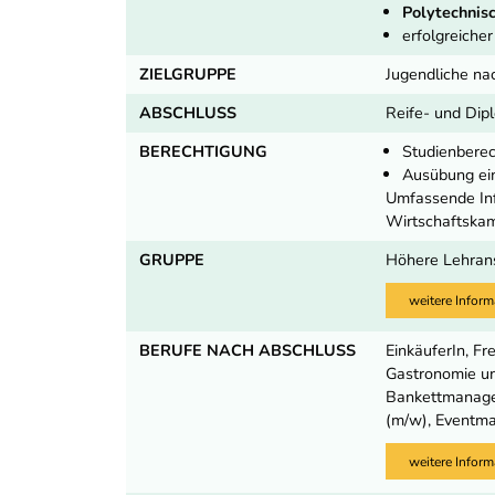
Polytechnisc
erfolgreiche
ZIELGRUPPE
Jugendliche na
ABSCHLUSS
Reife- und Dip
BERECHTIGUNG
Studienbere
Ausübung ei
Umfassende Inf
Wirtschaftska
GRUPPE
Höhere Lehranst
weitere Inform
BERUFE NACH ABSCHLUSS
EinkäuferIn, F
Gastronomie und
BankettmanagerI
(m/w), Eventma
weitere Inform