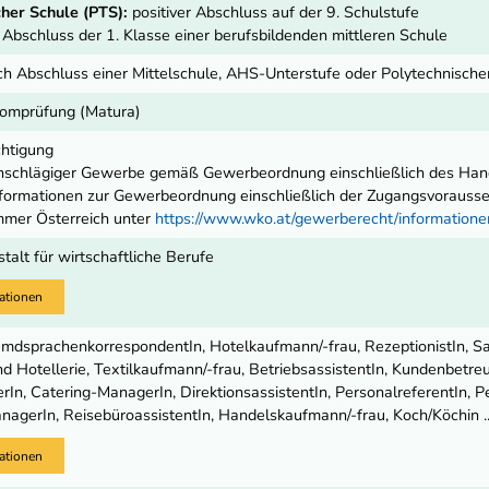
her Schule (PTS):
positiver Abschluss auf der 9. Schulstufe
r Abschluss der 1. Klasse einer berufsbildenden mittleren Schule
ch Abschluss einer Mittelschule, AHS-Unterstufe oder Polytechnisch
lomprüfung (Matura)
chtigung
nschlägiger Gewerbe gemäß Gewerbeordnung einschließlich des Ha
ormationen zur Gewerbeordnung einschließlich der Zugangsvoraussetz
mmer Österreich unter
https://www.wko.at/gewerberecht/informatio
alt für wirtschaftliche Berufe
ationen
remdsprachenkorrespondentIn, Hotelkaufmann/-frau, RezeptionistIn, Sa
 Hotellerie, Textilkaufmann/-frau, BetriebsassistentIn, Kundenbetreu
n, Catering-ManagerIn, DirektionsassistentIn, PersonalreferentIn, Pe
nagerIn, ReisebüroassistentIn, Handelskaufmann/-frau, Koch/Köchin ..
ationen