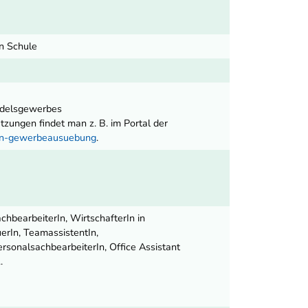
en Schule
ndelsgewerbes
ungen findet man z. B. im Portal der
nen-gewerbeausuebung
.
chbearbeiterIn, WirtschafterIn in
erIn, TeamassistentIn,
rsonalsachbearbeiterIn, Office Assistant
.