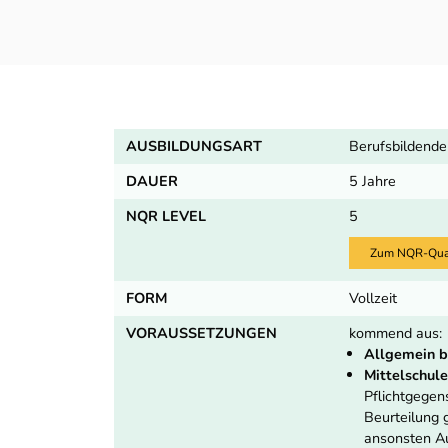
AUSBILDUNGSART
Berufsbildende
DAUER
5 Jahre
NQR LEVEL
5
Zum NQR-Quali
FORM
Vollzeit
VORAUSSETZUNGEN
kommend aus:
Allgemein b
Mittelschule
Pflichtgege
Beurteilung
ansonsten Au