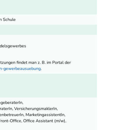
en Schule
ndelsgewerbes
ungen findet man z. B. im Portal der
nen-gewerbeausuebung
.
ageberaterIn,
aterIn, VersicherungsmaklerIn,
enbetreuerIn, MarketingassistentIn,
ont-Office, Office Assistant (m/w),