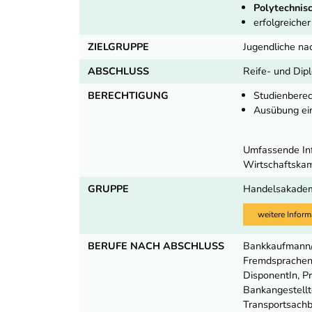
Polytechnisc
erfolgreiche
ZIELGRUPPE
Jugendliche na
ABSCHLUSS
Reife- und Dip
BERECHTIGUNG
Studienbere
Ausübung ei
Umfassende Inf
Wirtschaftska
GRUPPE
Handelsakade
weitere Inform
BERUFE NACH ABSCHLUSS
Bankkaufmann/-
Fremdsprachenk
DisponentIn, P
Bankangestellt
Transportsachbe