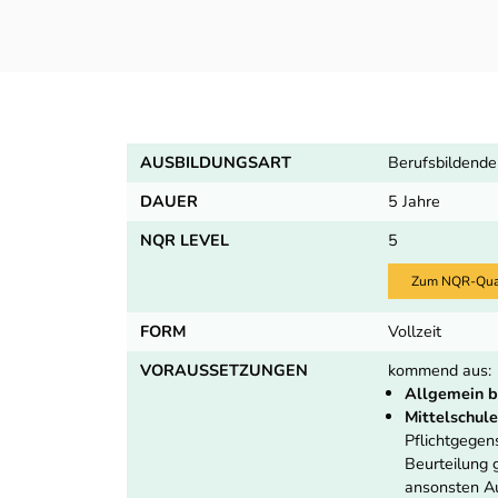
AUSBILDUNGSART
Berufsbildende
DAUER
5 Jahre
NQR LEVEL
5
Zum NQR-Quali
FORM
Vollzeit
VORAUSSETZUNGEN
kommend aus:
Allgemein b
Mittelschule
Pflichtgege
Beurteilung
ansonsten Au