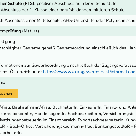
her Schule (PTS):
positiver Abschluss auf der 9. Schulstufe
r Abschluss der 1. Klasse einer berufsbildenden mittleren Schule
ch Abschluss einer Mittelschule, AHS-Unterstufe oder Polytechnisch
lomprüfung (Matura)
chtigung
nschlägiger Gewerbe gemäß Gewerbeordnung einschließlich des Ha
ormationen zur Gewerbeordnung einschließlich der Zugangsvoraussetz
mmer Österreich unter
https://www.wko.at/gewerberecht/informatio
mie
ationen
frau, Baukaufmann/-frau, BuchhalterIn, EinkäuferIn, Finanz- und Anl
orrespondentIn, HandelsagentIn, SachbearbeiterIn, Versicherungsber
rivatkundenbetreuerIn im Finanzbereich, ExportsachbearbeiterIn, Kund
eR - Back-Office, Versicherungskaufmann/-frau, BankangestellteR - Fr
arbeiterIn ...