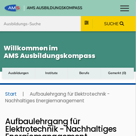
AMS AUSBILDUNGSKOMPASS
Toggl
Zum Inhalt springen
Zum Navmenü springen
Zur Suche springen
Zum Footer springen
SUCHE
Willkommen im
AMS Ausbildungskompass
Ausbildungen
Institute
Berufe
Gemerkt
(
0
)
Start
|
Aufbaulehrgang für Elektrotechnik -
Nachhaltiges Energiemanagement
Aufbaulehrgang für
Elektrotechnik - Nachhaltiges