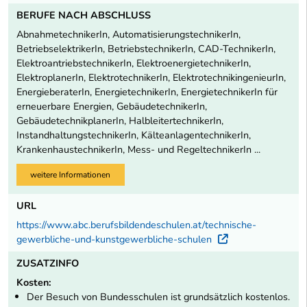
BERUFE NACH ABSCHLUSS
AbnahmetechnikerIn, AutomatisierungstechnikerIn,
BetriebselektrikerIn, BetriebstechnikerIn, CAD-TechnikerIn,
ElektroantriebstechnikerIn, ElektroenergietechnikerIn,
ElektroplanerIn, ElektrotechnikerIn, ElektrotechnikingenieurIn,
EnergieberaterIn, EnergietechnikerIn, EnergietechnikerIn für
erneuerbare Energien, GebäudetechnikerIn,
GebäudetechnikplanerIn, HalbleitertechnikerIn,
InstandhaltungstechnikerIn, KälteanlagentechnikerIn,
KrankenhaustechnikerIn, Mess- und RegeltechnikerIn ...
weitere Informationen
URL
https://www.abc.berufsbildendeschulen.at/technische-
gewerbliche-und-kunstgewerbliche-schulen
Externer Lin
ZUSATZINFO
Kosten:
Der Besuch von Bundesschulen ist grundsätzlich kostenlos.