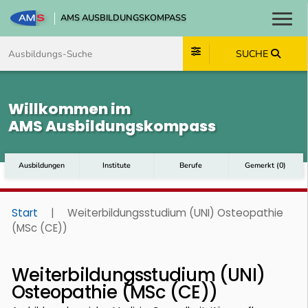
AMS AUSBILDUNGSKOMPASS
Toggl
Zum Inhalt springen
Zum Navmenü springen
Zur Suche springen
Zum Footer springen
SUCHE
Willkommen im
AMS Ausbildungskompass
Ausbildungen
Institute
Berufe
Gemerkt
(
0
)
Start
|
Weiterbildungsstudium (UNI) Osteopathie
(MSc (CE))
Weiterbildungsstudium (UNI)
Osteopathie (MSc (CE))