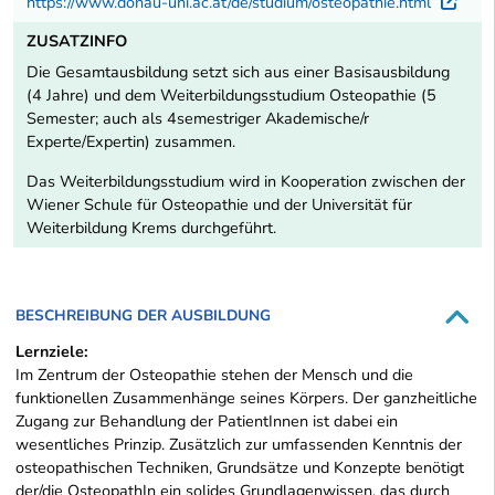
https://www.donau-uni.ac.at/de/studium/osteopathie.html
Ext
ZUSATZINFO
Die Gesamtausbildung setzt sich aus einer Basisausbildung
(4 Jahre) und dem Weiterbildungsstudium Osteopathie (5
Semester; auch als 4semestriger Akademische/r
Experte/Expertin) zusammen.
Das Weiterbildungsstudium wird in Kooperation zwischen der
Wiener Schule für Osteopathie und der Universität für
Weiterbildung Krems durchgeführt.
BESCHREIBUNG DER AUSBILDUNG
Lernziele:
Im Zentrum der Osteopathie stehen der Mensch und die
funktionellen Zusammenhänge seines Körpers. Der ganzheitliche
Zugang zur Behandlung der PatientInnen ist dabei ein
wesentliches Prinzip. Zusätzlich zur umfassenden Kenntnis der
osteopathischen Techniken, Grundsätze und Konzepte benötigt
der/die OsteopathIn ein solides Grundlagenwissen, das durch