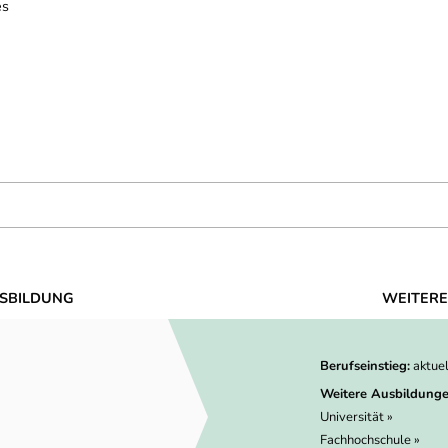
es
SBILDUNG
WEITERE
Berufseinstieg:
aktue
Weitere Ausbildunge
Universität »
Fachhochschule »