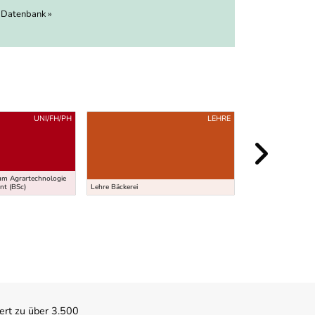
 Datenbank »
UNI/FH/PH
LEHRE
um Agrartechnologie
Abendschule für Er
t (BSc)
Lehre Bäckerei
Forstwirtschaft
ert zu über 3.500