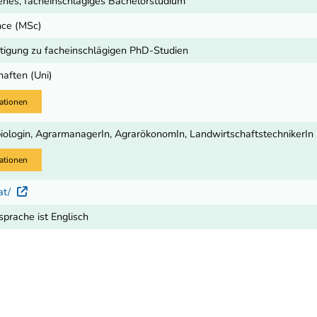
nes, facheinschlägiges Bachelorstudium
nce (MSc)
igung zu facheinschlägigen PhD-Studien
aften (Uni)
ationen
biologin, AgrarmanagerIn, AgrarökonomIn, LandwirtschaftstechnikerIn
ationen
.at/
Externer Link
sprache ist Englisch