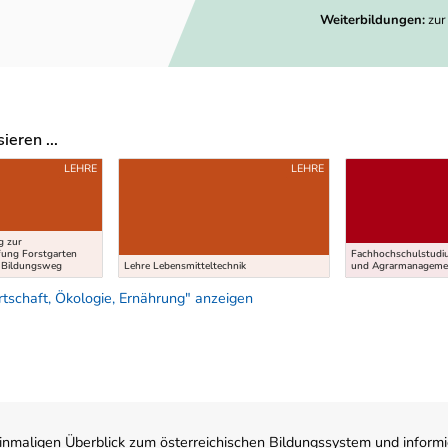
Weiterbildungen:
zur
eren ...
LEHRE
LEHRE
g zur
fung Forstgarten
Fachhochschulstudi
. Bildungsweg
Lehre Lebensmitteltechnik
und Agrarmanagemen
schaft, Ökologie, Ernährung" anzeigen
nmaligen Überblick zum österreichischen Bildungssystem und informi