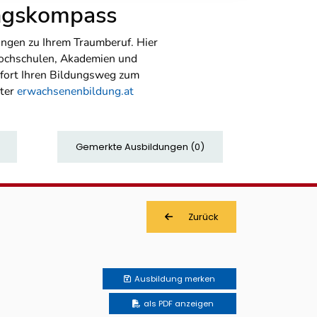
ungskompass
ngen zu Ihrem Traumberuf. Hier
Hochschulen, Akademien und
sofort Ihren Bildungsweg zum
nter
erwachsenenbildung.at
Gemerkte Ausbildungen
(
0
)
Zurück
Ausbildung
merken
als PDF anzeigen