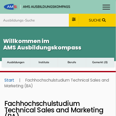
AMS AUSBILDUNGSKOMPASS
Toggl
Zum Inhalt springen
Zum Navmenü springen
Zur Suche springen
Zum Footer springen
SUCHE
Willkommen im
AMS Ausbildungskompass
Ausbildungen
Institute
Berufe
Gemerkt
(
0
)
Start
|
Fachhochschulstudium Technical Sales and
Marketing (BA)
Fachhochschulstudium
Technical Sales and Marketing