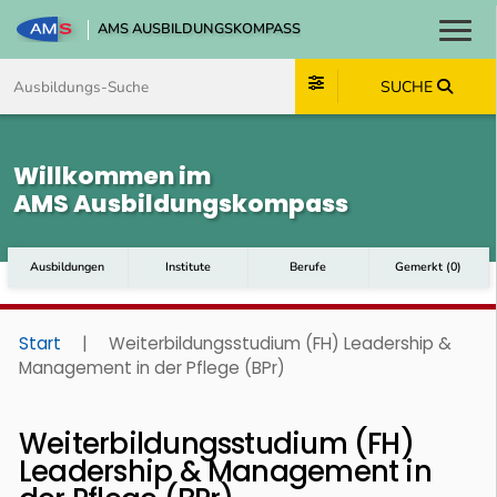
AMS AUSBILDUNGSKOMPASS
Toggl
Zum Inhalt springen
Zum Navmenü springen
Zur Suche springen
Zum Footer springen
SUCHE
Willkommen im
AMS Ausbildungskompass
Ausbildungen
Institute
Berufe
Gemerkt
(
0
)
Start
|
Weiterbildungsstudium (FH) Leadership &
Management in der Pflege (BPr)
Weiterbildungsstudium (FH)
Leadership & Management in