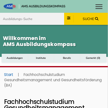
AMS AUSBILDUNGSKOMPASS
Toggl
Zum Inhalt springen
Zum Navmenü springen
Zur Suche springen
Zum Footer springen
SUCHE
Willkommen im
AMS Ausbildungskompass
Ausbildungen
Institute
Berufe
Gemerkt
(
0
)
Start
|
Fachhochschulstudium
Gesundheitsmanagement und Gesundheitsförderung
(BA)
Fachhochschulstudium
Gesundheitsmanagement