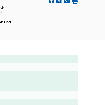
ng,
ht
en und