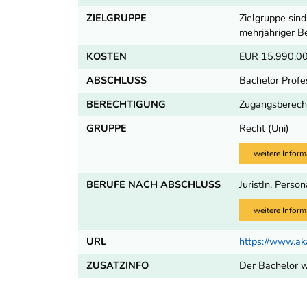
ZIELGRUPPE
Zielgruppe sin
mehrjähriger B
KOSTEN
EUR 15.990,00
ABSCHLUSS
Bachelor Profe
BERECHTIGUNG
Zugangsberecht
GRUPPE
Recht (Uni)
weitere Inform
BERUFE NACH ABSCHLUSS
JuristIn, Perso
weitere Inform
URL
https://www.ak
ZUSATZINFO
Der Bachelor w