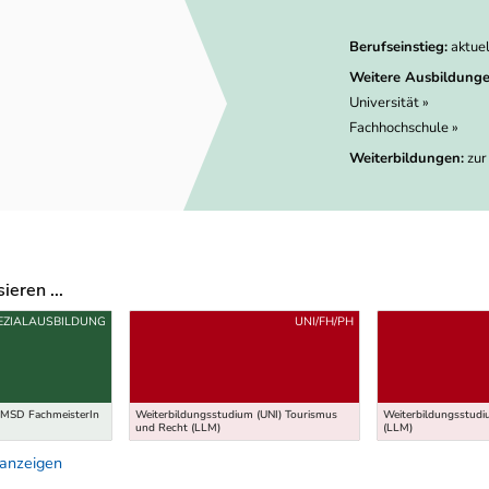
Berufseinstieg:
aktue
Weitere Ausbildunge
Universität »
Fachhochschule »
Weiterbildungen:
zur
eren ...
EZIALAUSBILDUNG
UNI/FH/PH
FMSD FachmeisterIn
Weiterbildungsstudium (UNI) Tourismus
Weiterbildungsstudiu
und Recht (LLM)
(LLM)
 anzeigen