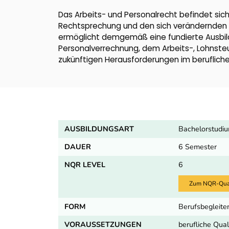
Das Arbeits- und Personalrecht befindet si
Rechtsprechung und den sich verändernden A
ermöglicht demgemäß eine fundierte Ausbildu
Personalverrechnung, dem Arbeits-, Lohnsteu
zukünftigen Herausforderungen im berufliche
AUSBILDUNGSART
Bachelorstudiu
DAUER
6 Semester
NQR LEVEL
6
Zum NQR-Quali
FORM
Berufsbegleite
VORAUSSETZUNGEN
berufliche Qual