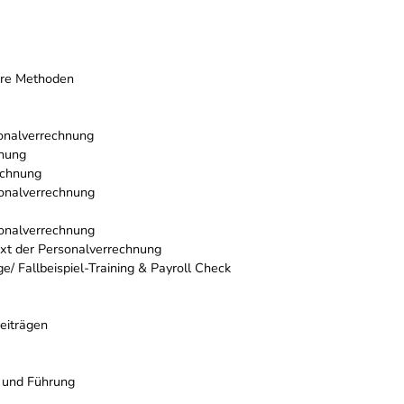
ihre Methoden
sonalverrechnung
hnung
echnung
onalverrechnung
onalverrechnung
xt der Personalverrechnung
e/ Fallbeispiel-Training & Payroll Check
eiträgen
 und Führung