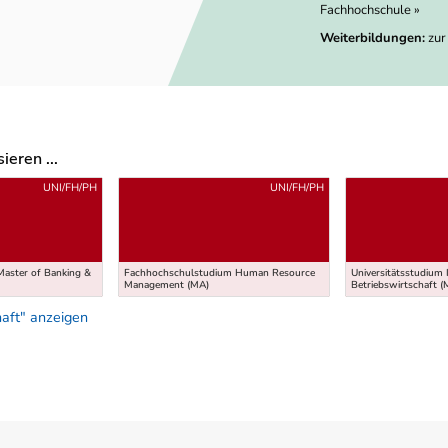
Fachhochschule »
Weiterbildungen:
zur
eren ...
UNI/FH/PH
UNI/FH/PH
Master of Banking &
Fachhochschulstudium Human Resource
Universitätsstudium 
Management (MA)
Betriebswirtschaft (
aft" anzeigen