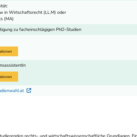
ität:
w in Wirtschaftsrecht (LL.M) oder
ts (MA)
igung zu facheinschlägigen PhD-Studien
ationen
onsassistentIn
ationen
udienwahl.at
Externer Link
Studierenden rechts- und wirtschaftswissenschaftliche Grundlagen. E