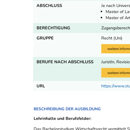
ABSCHLUSS
Je nach Univers
Master of La
Master of Ar
BERECHTIGUNG
Zugangsberecht
GRUPPE
Recht (Uni)
weitere Inform
BERUFE NACH ABSCHLUSS
JuristIn, Revisi
weitere Inform
URL
https://www.st
BESCHREIBUNG DER AUSBILDUNG
Lehrinhalte und Berufsfelder:
Das Bachelorstudium
Wirtschaftsrecht
vermittelt 