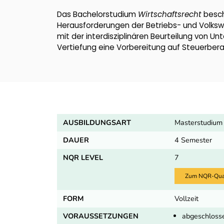
Das Bachelorstudium
Wirtschaftsrecht
besch
Herausforderungen der Betriebs- und Volkswi
mit der interdisziplinären Beurteilung von U
Vertiefung eine Vorbereitung auf Steuerbera
AUSBILDUNGSART
Masterstudium
DAUER
4 Semester
NQR LEVEL
7
Zum NQR-Quali
FORM
Vollzeit
VORAUSSETZUNGEN
abgeschlosse