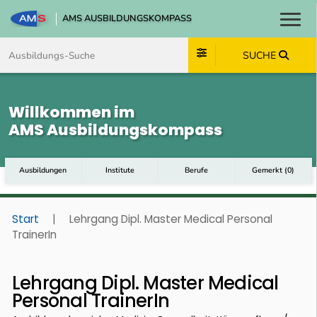
AMS AUSBILDUNGSKOMPASS
Toggl
Zum Inhalt springen
Zum Navmenü springen
Zur Suche springen
Zum Footer springen
SUCHE
Willkommen im
AMS Ausbildungskompass
Ausbildungen
Institute
Berufe
Gemerkt
(
0
)
Start
|
Lehrgang Dipl. Master Medical Personal
TrainerIn
Lehrgang Dipl. Master Medical
Personal TrainerIn