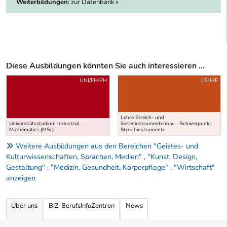
Weiterbildungen:
zur Datenbank »
Diese Ausbildungen könnten Sie auch interessieren ...
Uber weitere Ausbildungsvorschläge
UNI/FH/PH
LEHRE
Lehre Streich- und
Universitätsstudium Industrial
Saiteninstrumentenbau - Schwerpunkt
Mathematics (MSc)
Streichinstrumente
Weitere Ausbildungen aus den Bereichen "Geistes- und
Kulturwissenschaften, Sprachen, Medien" , "Kunst, Design,
Gestaltung" , "Medizin, Gesundheit, Körperpflege" , "Wirtschaft"
anzeigen
Über uns
BIZ-BerufsInfoZentren
News