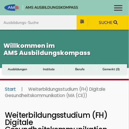
AMS AUSBILDUNGSKOMPASS
Toggl
Zum Inhalt springen
Zum Navmenü springen
Zur Suche springen
Zum Footer springen
SUCHE
Willkommen im
AMS Ausbildungskompass
Ausbildungen
Institute
Berufe
Gemerkt
(
0
)
Start
|
Weiterbildungsstudium (FH) Digitale
Gesundheitskommunikation (MA (CE))
Weiterbildungsstudium (FH)
Digitale