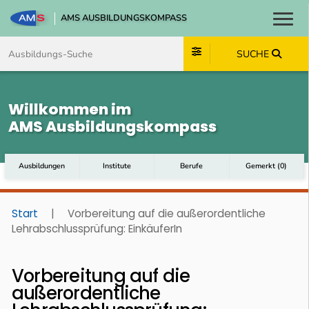
AMS AUSBILDUNGSKOMPASS
Toggl
Zum Inhalt springen
Zum Navmenü springen
Zur Suche springen
Zum Footer springen
SUCHE
Willkommen im
AMS Ausbildungskompass
Ausbildungen
Institute
Berufe
Gemerkt
(
0
)
Start
|
Vorbereitung auf die außerordentliche
Lehrabschlussprüfung: EinkäuferIn
Vorbereitung auf die
außerordentliche