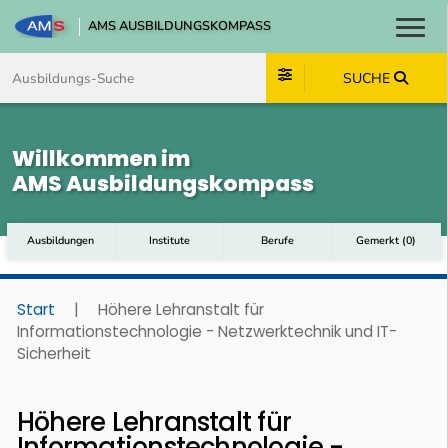
AMS AUSBILDUNGSKOMPASS
Toggl
Zum Inhalt springen
Zum Navmenü springen
Zur Suche springen
Zum Footer springen
SUCHE
Willkommen im
AMS Ausbildungskompass
Ausbildungen
Institute
Berufe
Gemerkt
(
0
)
Start
|
Höhere Lehranstalt für
Informationstechnologie - Netzwerktechnik und IT-
Sicherheit
Höhere Lehranstalt für
Informationstechnologie -