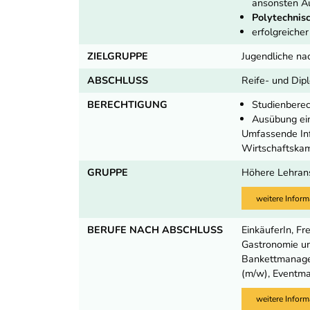
ansonsten Au
Polytechnisc
erfolgreiche
ZIELGRUPPE
Jugendliche na
ABSCHLUSS
Reife- und Dip
BERECHTIGUNG
Studienbere
Ausübung ei
Umfassende Inf
Wirtschaftska
GRUPPE
Höhere Lehranst
weitere Inform
BERUFE NACH ABSCHLUSS
EinkäuferIn, F
Gastronomie und
BankettmanagerI
(m/w), Eventma
weitere Inform