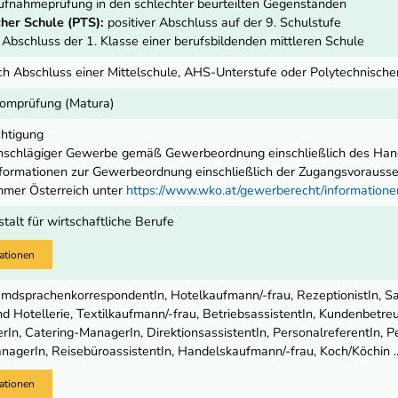
fnahmeprüfung in den schlechter beurteilten Gegenständen
her Schule (PTS):
positiver Abschluss auf der 9. Schulstufe
r Abschluss der 1. Klasse einer berufsbildenden mittleren Schule
ch Abschluss einer Mittelschule, AHS-Unterstufe oder Polytechnisch
lomprüfung (Matura)
chtigung
nschlägiger Gewerbe gemäß Gewerbeordnung einschließlich des Ha
ormationen zur Gewerbeordnung einschließlich der Zugangsvoraussetz
mmer Österreich unter
https://www.wko.at/gewerberecht/informatio
alt für wirtschaftliche Berufe
ationen
remdsprachenkorrespondentIn, Hotelkaufmann/-frau, RezeptionistIn, Sa
 Hotellerie, Textilkaufmann/-frau, BetriebsassistentIn, Kundenbetreu
n, Catering-ManagerIn, DirektionsassistentIn, PersonalreferentIn, Pe
nagerIn, ReisebüroassistentIn, Handelskaufmann/-frau, Koch/Köchin ..
ationen