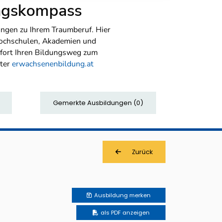
ungskompass
ngen zu Ihrem Traumberuf. Hier
Hochschulen, Akademien und
sofort Ihren Bildungsweg zum
nter
erwachsenenbildung.at
Gemerkte Ausbildungen
(
0
)
Zurück
Ausbildung
merken
als PDF anzeigen