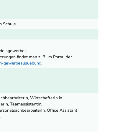
en Schule
ndelsgewerbes
ungen findet man z. B. im Portal der
nen-gewerbeausuebung
.
chbearbeiterIn, WirtschafterIn in
erIn, TeamassistentIn,
rsonalsachbearbeiterIn, Office Assistant
.