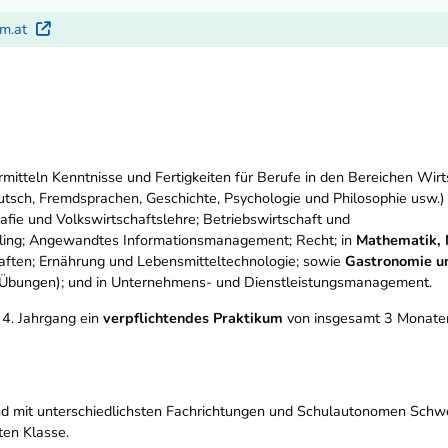
um.at
Externer Link
rmitteln Kenntnisse und Fertigkeiten für Berufe in den Bereichen Wir
tsch, Fremdsprachen, Geschichte, Psychologie und Philosophie usw.) 
rafie und Volkswirtschaftslehre; Betriebswirtschaft und
ing; Angewandtes Informationsmanagement; Recht; in
Mathematik, 
ten; Ernährung und Lebensmitteltechnologie; sowie
Gastronomie un
 Übungen); und in Unternehmens- und Dienstleistungsmanagement.
 4. Jahrgang ein
verpflichtendes Praktikum
von insgesamt 3 Monate
ind mit unterschiedlichsten Fachrichtungen und Schulautonomen Schwer
ten Klasse.