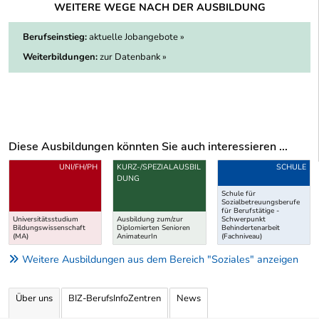
WEITERE WEGE NACH DER AUSBILDUNG
Berufseinstieg:
aktuelle Jobangebote »
Weiterbildungen:
zur Datenbank »
Diese Ausbildungen könnten Sie auch interessieren ...
Uber weitere Ausbildungsvorschläge
UNI/FH/PH
KURZ-/SPEZIALAUSBIL
SCHULE
DUNG
Schule für
Sozialbetreuungsberufe
für Berufstätige -
Universitätsstudium
Ausbildung zum/zur
Schwerpunkt
Bildungswissenschaft
Diplomierten Senioren
Behindertenarbeit
(MA)
AnimateurIn
(Fachniveau)
Weitere Ausbildungen aus dem Bereich "Soziales" anzeigen
Über uns
BIZ-BerufsInfoZentren
News