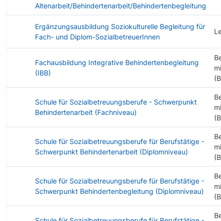
Altenarbeit/Behindertenarbeit/Behindertenbegleitung
Ergänzungsausbildung Soziokulturelle Begleitung für
L
Fach- und Diplom-SozialbetreuerInnen
B
Fachausbildung Integrative Behindertenbegleitung
mi
(IBB)
(
B
Schule für Sozialbetreuungsberufe - Schwerpunkt
mi
Behindertenarbeit (Fachniveau)
(
B
Schule für Sozialbetreuungsberufe für Berufstätige -
mi
Schwerpunkt Behindertenarbeit (Diplomniveau)
(
B
Schule für Sozialbetreuungsberufe für Berufstätige -
mi
Schwerpunkt Behindertenbegleitung (Diplomniveau)
(
B
Schule für Sozialbetreuungsberufe für Berufstätige -