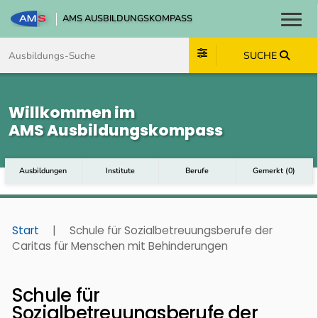
AMS AUSBILDUNGSKOMPASS
Toggl
Zum Inhalt springen
Zum Navmenü springen
Zur Suche springen
Zum Footer springen
SUCHE
Willkommen im
AMS Ausbildungskompass
Ausbildungen
Institute
Berufe
Gemerkt
(
0
)
Start
|
Schule für Sozialbetreuungsberufe der
Caritas für Menschen mit Behinderungen
Schule für
Sozialbetreuungsberufe der