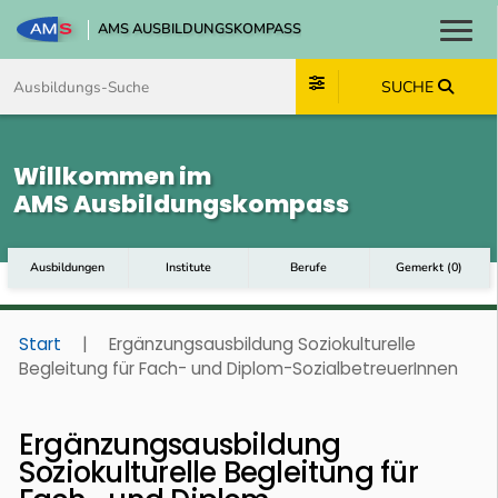
AMS AUSBILDUNGSKOMPASS
Toggl
Zum Inhalt springen
Zum Navmenü springen
Zur Suche springen
Zum Footer springen
SUCHE
Willkommen im
AMS Ausbildungskompass
Ausbildungen
Institute
Berufe
Gemerkt
(
0
)
Start
|
Ergänzungsausbildung Soziokulturelle
Begleitung für Fach- und Diplom-SozialbetreuerInnen
Ergänzungsausbildung
Soziokulturelle Begleitung für