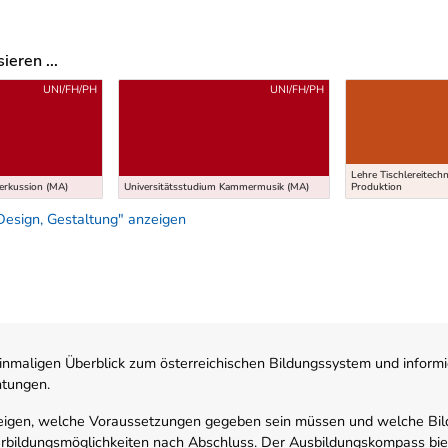
eren ...
UNI/FH/PH
UNI/FH/PH
Lehre Tischlereitech
Perkussion (MA)
Universitätsstudium Kammermusik (MA)
Produktion
Design, Gestaltung" anzeigen
nmaligen Überblick zum österreichischen Bildungssystem und informi
htungen.
zeigen, welche Voraussetzungen gegeben sein müssen und welche Bil
rbildungsmöglichkeiten nach Abschluss. Der Ausbildungskompass biete