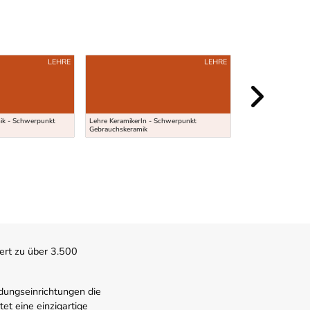
LEHRE
LEHRE
nik - Schwerpunkt
Lehre KeramikerIn - Schwerpunkt
Gebrauchskeramik
Universitätsstudiu
ert zu über 3.500
dungseinrichtungen die
t eine einzigartige