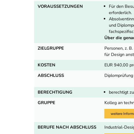
VORAUSSETZUNGEN
Für den Besu
erforderlich.
Absolventinn
und Diplompr
fachspezifis
Über die gena
ZIELGRUPPE
Personen, z. B
für Design ans
KOSTEN
EUR 940,00 pr
ABSCHLUSS
Diplomprüfung
BERECHTIGUNG
berechtigt 
GRUPPE
Kolleg an tech
weitere Inform
BERUFE NACH ABSCHLUSS
Industrial-Des