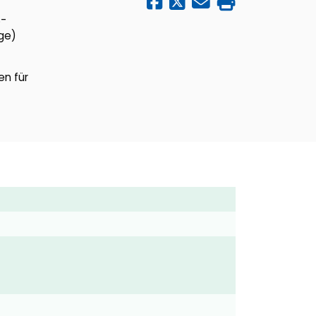
S-
ige)
en für