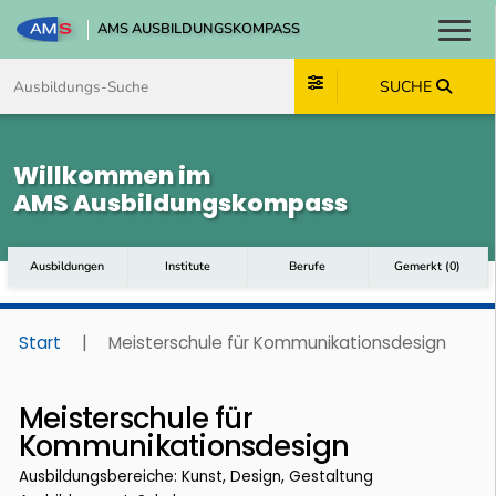
AMS AUSBILDUNGSKOMPASS
Toggl
Zum Inhalt springen
Zum Navmenü springen
Zur Suche springen
Zum Footer springen
SUCHE
Willkommen im
AMS Ausbildungskompass
Ausbildungen
Institute
Berufe
Gemerkt
(
0
)
Start
|
Meisterschule für Kommunikationsdesign
Meisterschule für
Kommunikationsdesign
Ausbildungsbereiche: Kunst, Design, Gestaltung