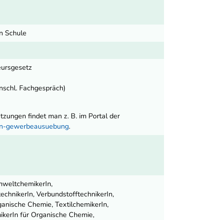
en Schule
eursgesetz
inschl. Fachgespräch)
ungen findet man z. B. im Portal der
nen-gewerbeausuebung
.
mweltchemikerIn,
echnikerIn, VerbundstofftechnikerIn,
ganische Chemie, TextilchemikerIn,
ikerIn für Organische Chemie,