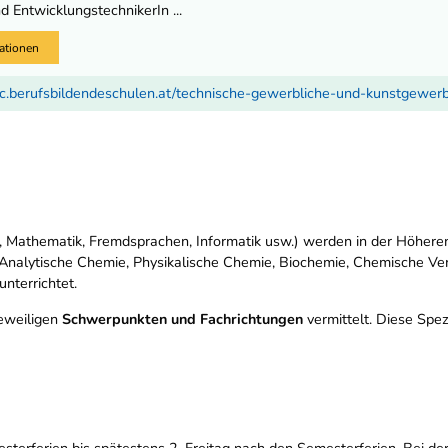
 EntwicklungstechnikerIn ...
ationen
c.berufsbildendeschulen.at/technische-gewerbliche-und-kunstgewer
 Mathematik, Fremdsprachen, Informatik usw.) werden in der Höheren
nalytische Chemie, Physikalische Chemie, Biochemie, Chemische Ver
nterrichtet.
jeweiligen
Schwerpunkten und Fachrichtungen
vermittelt. Diese Spezi
erferien bis spätestens 2. Freitag nach den Semesterferien. Bei der