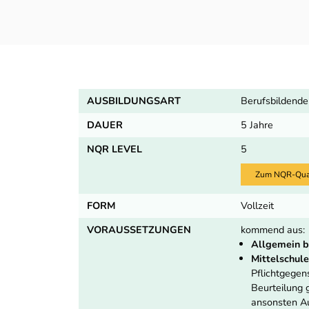
AUSBILDUNGSART
Berufsbildende
DAUER
5 Jahre
NQR LEVEL
5
Zum NQR-Quali
FORM
Vollzeit
VORAUSSETZUNGEN
kommend aus:
Allgemein b
Mittelschule
Pflichtgege
Beurteilung
ansonsten Au