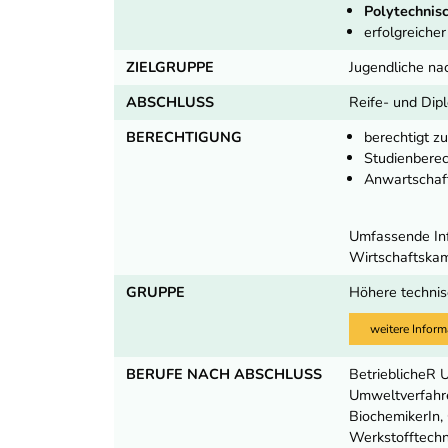
Polytechnisc
erfolgreiche
ZIELGRUPPE
Jugendliche na
ABSCHLUSS
Reife- und Dip
BERECHTIGUNG
berechtigt z
Studienbere
Anwartschaft
Umfassende Inf
Wirtschaftska
GRUPPE
Höhere technis
weitere Inform
BERUFE NACH ABSCHLUSS
BetrieblicheR 
Umweltverfahre
BiochemikerIn,
Werkstofftechn