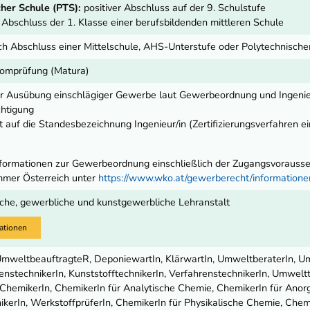
her Schule (PTS):
positiver Abschluss auf der 9. Schulstufe
r Abschluss der 1. Klasse einer berufsbildenden mittleren Schule
ch Abschluss einer Mittelschule, AHS-Unterstufe oder Polytechnisch
lomprüfung (Matura)
ur Ausübung einschlägiger Gewerbe laut Gewerbeordnung und Ingeni
chtigung
 auf die Standesbezeichnung Ingenieur/in (Zertifizierungsverfahren e
ormationen zur Gewerbeordnung einschließlich der Zugangsvoraussetz
mmer Österreich unter
https://www.wko.at/gewerberecht/informatio
che, gewerbliche und kunstgewerbliche Lehranstalt
ationen
UmweltbeauftragteR, DeponiewartIn, KlärwartIn, UmweltberaterIn, U
nstechnikerIn, KunststofftechnikerIn, VerfahrenstechnikerIn, Umweltt
 ChemikerIn, ChemikerIn für Analytische Chemie, ChemikerIn für Anor
ikerIn, WerkstoffprüferIn, ChemikerIn für Physikalische Chemie, Chem