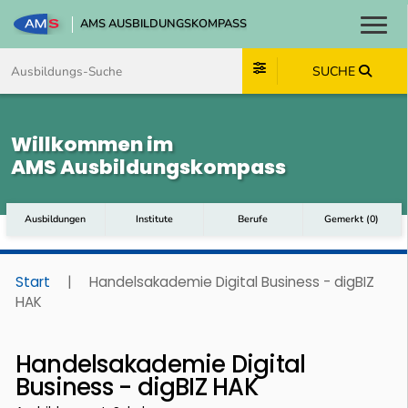
AMS AUSBILDUNGSKOMPASS
Toggl
Zum Inhalt springen
Zum Navmenü springen
Zur Suche springen
Zum Footer springen
SUCHE
Willkommen im
AMS Ausbildungskompass
Ausbildungen
Institute
Berufe
Gemerkt
(
0
)
Start
|
Handelsakademie Digital Business - digBIZ
HAK
Handelsakademie Digital
Business - digBIZ HAK