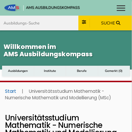
AMS AUSBILDUNGSKOMPASS
Toggl
Zum Inhalt springen
Zum Navmenü springen
Zur Suche springen
Zum Footer springen
SUCHE
Willkommen im
AMS Ausbildungskompass
Ausbildungen
Institute
Berufe
Gemerkt
(
0
)
Start
|
Universitätsstudium Mathematik -
Numerische Mathematik und Modellierung (MSc)
Universitätsstudium
Mathematik - Numerische