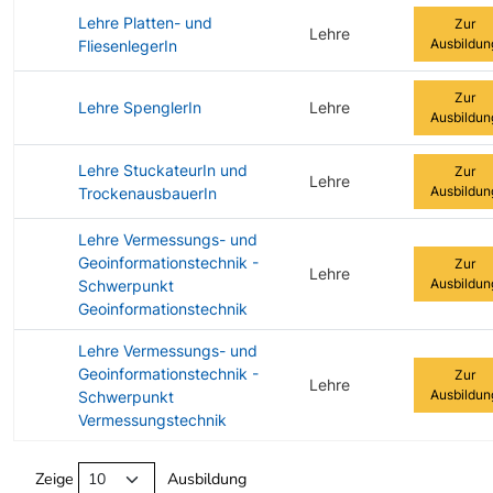
Lehre Platten- und
Zur
Lehre
Ausbildun
FliesenlegerIn
Zur
Lehre SpenglerIn
Lehre
Ausbildun
Lehre StuckateurIn und
Zur
Lehre
Ausbildun
TrockenausbauerIn
Lehre Vermessungs- und
Geoinformationstechnik -
Zur
Lehre
Ausbildun
Schwerpunkt
Geoinformationstechnik
Lehre Vermessungs- und
Geoinformationstechnik -
Zur
Lehre
Ausbildun
Schwerpunkt
Vermessungstechnik
Angebotene Ausbildungen Tabelle
Zeige
Ausbildung