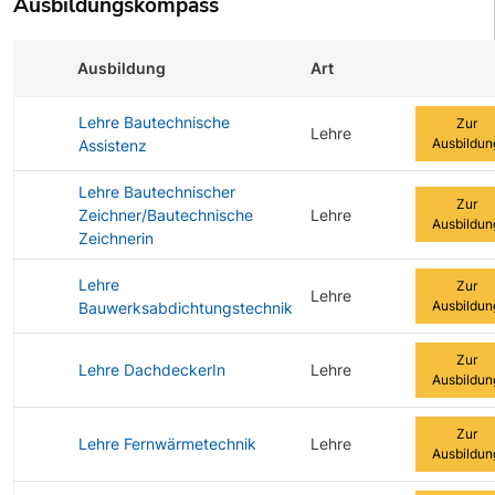
Ausbildungskompass
Ausbildung
Art
Zur Ausbi
Lehre Bautechnische
Zur
Lehre
Ausbildun
Assistenz
Lehre Bautechnischer
Zur
Zeichner/Bautechnische
Lehre
Ausbildun
Zeichnerin
Lehre
Zur
Lehre
Ausbildun
Bauwerksabdichtungstechnik
Zur
Lehre DachdeckerIn
Lehre
Ausbildun
Zur
Lehre Fernwärmetechnik
Lehre
Ausbildun