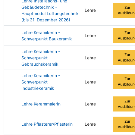
Lehre Installations- und
Gebäudetechnik -
Zur
Lehre
Ausbildun
Hauptmodul Lüftungstechnik
(bis 31. Dezember 2026)
Lehre KeramikerIn -
Zur
Lehre
Ausbildun
Schwerpunkt Baukeramik
Lehre KeramikerIn -
Zur
Schwerpunkt
Lehre
Ausbildun
Gebrauchskeramik
Lehre KeramikerIn -
Zur
Schwerpunkt
Lehre
Ausbildun
Industriekeramik
Zur
Lehre KerammalerIn
Lehre
Ausbildun
Zur
Lehre Pflasterer/Pflasterin
Lehre
Ausbildun