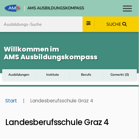
AMS AUSBILDUNGSKOMPASS
Toggl
Zum Inhalt springen
Zum Navmenü springen
Zur Suche springen
Zum Footer springen
SUCHE
Willkommen im
AMS Ausbildungskompass
Ausbildungen
Institute
Berufe
Gemerkt
(
0
)
Start
|
Landesberufsschule Graz 4
Landesberufsschule Graz 4