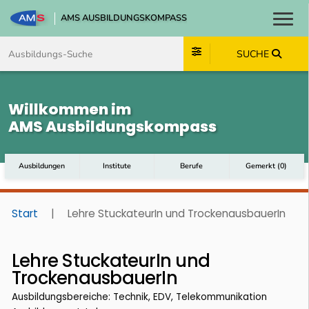
AMS AUSBILDUNGSKOMPASS
Toggl
Zum Inhalt springen
Zum Navmenü springen
Zur Suche springen
Zum Footer springen
SUCHE
Willkommen im
AMS Ausbildungskompass
Ausbildungen
Institute
Berufe
Gemerkt
(
0
)
Start
|
Lehre StuckateurIn und TrockenausbauerIn
Lehre StuckateurIn und
TrockenausbauerIn
Ausbildungsbereiche: Technik, EDV, Telekommunikation