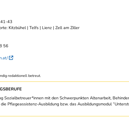
 41-43
te: Kitzbühel | Telfs | Lienz | Zell am Ziller
8 56
sn.at/
Externer Link
ndig redaktionell betreut.
NGSBERUFE
ung Sozialbetreuer*innen mit den Schwerpunkten Altenarbeit, Behinde
 ist die Pflegeassistenz-Ausbildung bzw. das Ausbildungsmodul “Unters