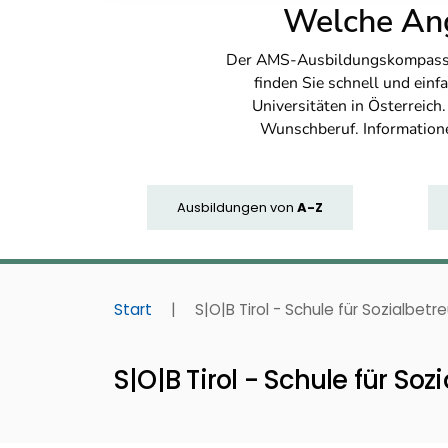
Welche Ang
Der AMS-Ausbildungskompass bi
finden Sie schnell und ei
Universitäten in Österreich
Wunschberuf. Information
Ausbildungen
von
A-Z
Start
|
S|O|B Tirol - Schule für Sozialbet
S|O|B Tirol - Schule für So